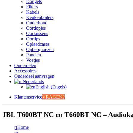
Dongels
Filters
Kabels
Keukenboilers
Onderhoud
Oordopjes
Oorkussens
Oortips
Oplaadcases
Opberghoezen
Panelen
Voetjes
Onderdelen
Accessoires
Onderdeel aanvragen
Nederlands
English
(
Engels
)
Klantenservice
VRAGEN?
JBL T600BT NC en T660BT NC – Audioka
Home