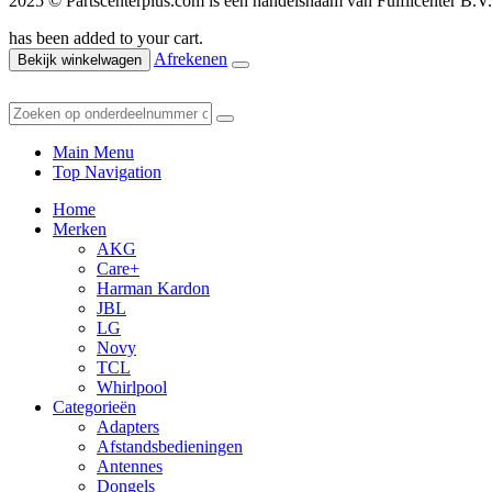
2025 © Partscenterplus.com is een handelsnaam van Fulfilcenter 
has been added to your cart.
Afrekenen
Bekijk winkelwagen
Main Menu
Top Navigation
Home
Merken
AKG
Care+
Harman Kardon
JBL
LG
Novy
TCL
Whirlpool
Categorieën
Adapters
Afstandsbedieningen
Antennes
Dongels