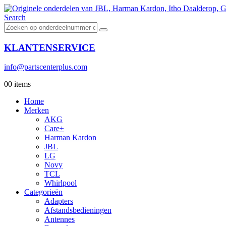
Search
KLANTENSERVICE
info@partscenterplus.com
0
0 items
Home
Merken
AKG
Care+
Harman Kardon
JBL
LG
Novy
TCL
Whirlpool
Categorieën
Adapters
Afstandsbedieningen
Antennes