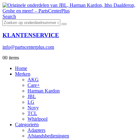
Search
KLANTENSERVICE
info@partscenterplus.com
0
0 items
Home
Merken
AKG
Care+
Harman Kardon
JBL
LG
Novy
TCL
Whirlpool
Categorieën
Adapters
Afstandsbedieningen