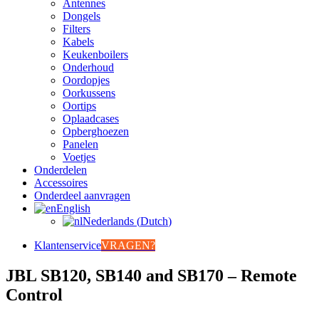
Antennes
Dongels
Filters
Kabels
Keukenboilers
Onderhoud
Oordopjes
Oorkussens
Oortips
Oplaadcases
Opberghoezen
Panelen
Voetjes
Onderdelen
Accessoires
Onderdeel aanvragen
English
Nederlands
(
Dutch
)
Klantenservice
VRAGEN?
JBL SB120, SB140 and SB170 – Remote
Control