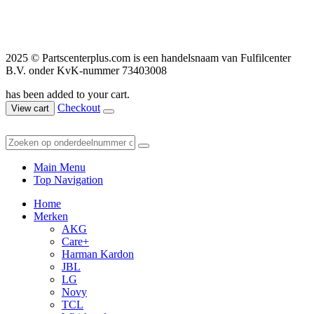
2025 © Partscenterplus.com is een handelsnaam van Fulfilcenter
B.V. onder KvK-nummer 73403008
has been added to your cart.
Checkout
View cart
Main Menu
Top Navigation
Home
Merken
AKG
Care+
Harman Kardon
JBL
LG
Novy
TCL