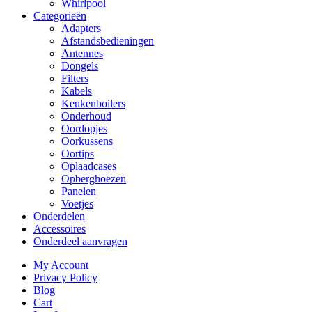
Whirlpool
Categorieën
Adapters
Afstandsbedieningen
Antennes
Dongels
Filters
Kabels
Keukenboilers
Onderhoud
Oordopjes
Oorkussens
Oortips
Oplaadcases
Opberghoezen
Panelen
Voetjes
Onderdelen
Accessoires
Onderdeel aanvragen
My Account
Privacy Policy
Blog
Cart